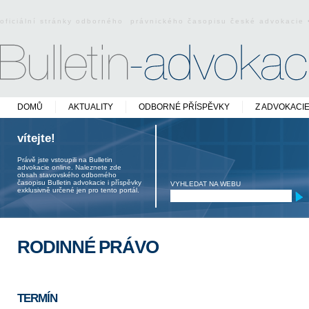
oficiální stránky odborného právnického časopisu české advokacie
DOMŮ
AKTUALITY
ODBORNÉ PŘÍSPĚVKY
Z ADVOKACI
vítejte!
Právě jste vstoupili na Bulletin
advokacie online. Naleznete zde
obsah stavovského odborného
časopisu Bulletin advokacie i příspěvky
VYHLEDAT NA WEBU
exklusivně určené jen pro tento portál.
RODINNÉ PRÁVO
TERMÍN