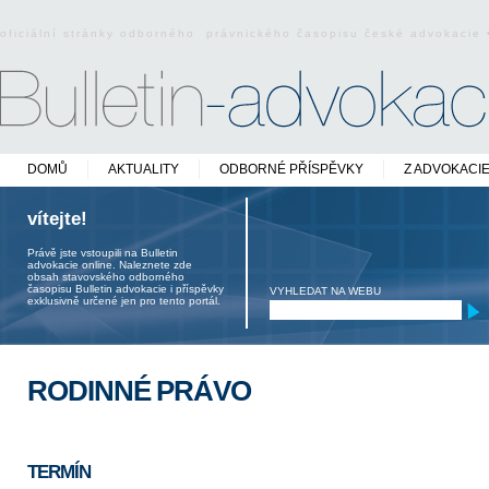
oficiální stránky odborného právnického časopisu české advokacie
DOMŮ
AKTUALITY
ODBORNÉ PŘÍSPĚVKY
Z ADVOKACI
vítejte!
Právě jste vstoupili na Bulletin
advokacie online. Naleznete zde
obsah stavovského odborného
časopisu Bulletin advokacie i příspěvky
VYHLEDAT NA WEBU
exklusivně určené jen pro tento portál.
RODINNÉ PRÁVO
TERMÍN