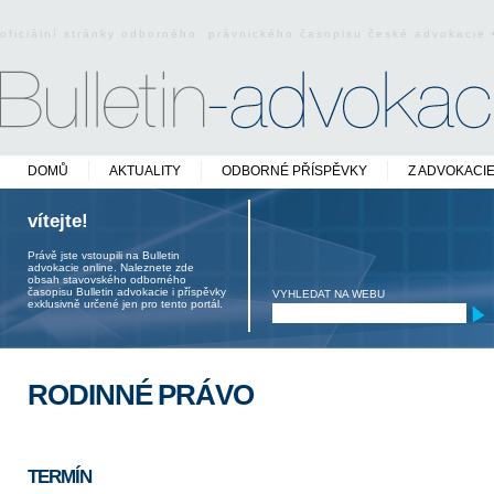
oficiální stránky odborného právnického časopisu české advokacie
DOMŮ
AKTUALITY
ODBORNÉ PŘÍSPĚVKY
Z ADVOKACI
vítejte!
Právě jste vstoupili na Bulletin
advokacie online. Naleznete zde
obsah stavovského odborného
časopisu Bulletin advokacie i příspěvky
VYHLEDAT NA WEBU
exklusivně určené jen pro tento portál.
RODINNÉ PRÁVO
TERMÍN