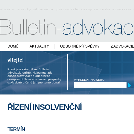
oficiální stránky odborného právnického časopisu české advokacie
DOMŮ
AKTUALITY
ODBORNÉ PŘÍSPĚVKY
Z ADVOKACI
vítejte!
Právě jste vstoupili na Bulletin
advokacie online. Naleznete zde
obsah stavovského odborného
časopisu Bulletin advokacie i příspěvky
VYHLEDAT NA WEBU
exklusivně určené jen pro tento portál.
ŘÍZENÍ INSOLVENČNÍ
TERMÍN