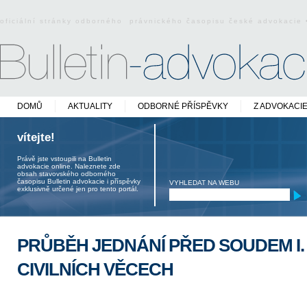
oficiální stránky odborného právnického časopisu české advokacie
DOMŮ
AKTUALITY
ODBORNÉ PŘÍSPĚVKY
Z ADVOKACI
vítejte!
Právě jste vstoupili na Bulletin
advokacie online. Naleznete zde
obsah stavovského odborného
časopisu Bulletin advokacie i příspěvky
VYHLEDAT NA WEBU
exklusivně určené jen pro tento portál.
PRŮBĚH JEDNÁNÍ PŘED SOUDEM I.
CIVILNÍCH VĚCECH