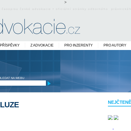
>
o časopisu české advokacie • oficiální stránky odborného právnick
PŘÍSPĚVKY
Z ADVOKACIE
PRO INZERENTY
PRO AUTORY
HLEDAT NA WEBU
NEJČTENĚ
KLUZE