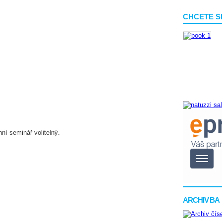
CHCETE S
ní seminář volitelný.
ARCHIV BA