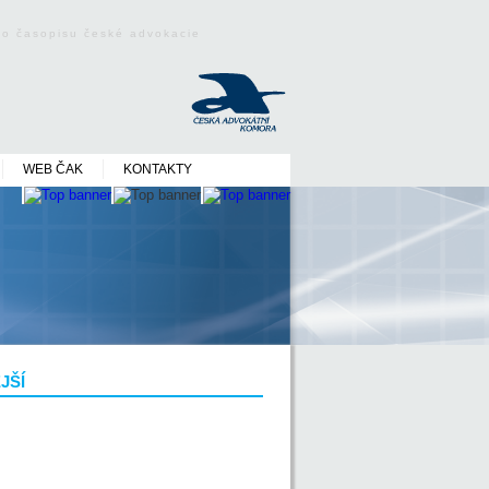
ého časopisu české advokacie
WEB ČAK
KONTAKTY
JŠÍ