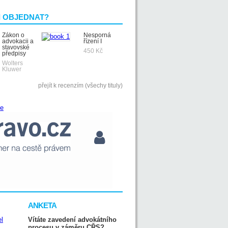
I OBJEDNAT?
Zákon o
Nesporná
advokacii a
řízení I
stavovské
450 Kč
předpisy
Wolters
Kluwer
přejít k recenzím (všechy tituly)
ANKETA
Vítáte zavedení advokátního
procesu v záměru CŘS?