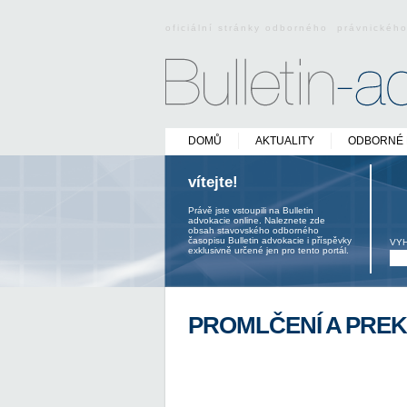
oficiální stránky odborného právnickéh
DOMŮ
AKTUALITY
ODBORNÉ 
vítejte!
Právě jste vstoupili na Bulletin
advokacie online. Naleznete zde
obsah stavovského odborného
časopisu Bulletin advokacie i příspěvky
VY
exklusivně určené jen pro tento portál.
PROMLČENÍ A PRE