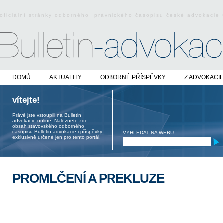
oficiální stránky odborného právnického časopisu české advokacie
DOMŮ
AKTUALITY
ODBORNÉ PŘÍSPĚVKY
Z ADVOKACI
vítejte!
Právě jste vstoupili na Bulletin
advokacie online. Naleznete zde
obsah stavovského odborného
časopisu Bulletin advokacie i příspěvky
VYHLEDAT NA WEBU
exklusivně určené jen pro tento portál.
PROMLČENÍ A PREKLUZE