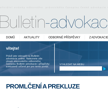
oficiální stránky odborného právnického časopisu české advokacie
DOMŮ
AKTUALITY
ODBORNÉ PŘÍSPĚVKY
Z ADVOKACI
vítejte!
Právě jste vstoupili na Bulletin
advokacie online. Naleznete zde
obsah stavovského odborného
časopisu Bulletin advokacie i příspěvky
VYHLEDAT NA WEBU
exklusivně určené jen pro tento portál.
PROMLČENÍ A PREKLUZE