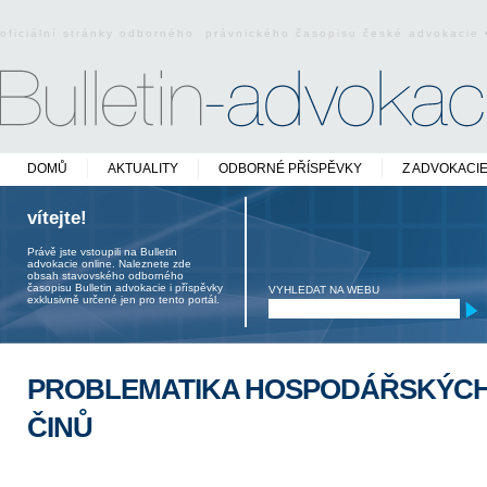
oficiální stránky odborného právnického časopisu české advokacie
DOMŮ
AKTUALITY
ODBORNÉ PŘÍSPĚVKY
Z ADVOKACI
vítejte!
Právě jste vstoupili na Bulletin
advokacie online. Naleznete zde
obsah stavovského odborného
časopisu Bulletin advokacie i příspěvky
VYHLEDAT NA WEBU
exklusivně určené jen pro tento portál.
PROBLEMATIKA HOSPODÁŘSKÝCH
ČINŮ