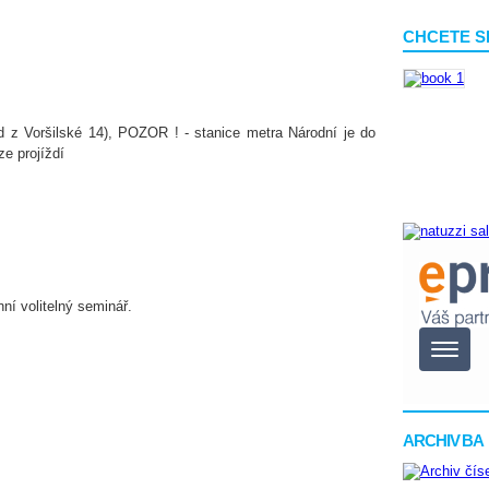
CHCETE S
d z Voršilské 14), POZOR ! - stanice metra Národní je do
ze projíždí
ní volitelný seminář.
ARCHIV BA