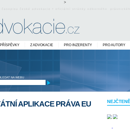
>
o časopisu české advokacie • oficiální stránky odborného právnick
PŘÍSPĚVKY
Z ADVOKACIE
PRO INZERENTY
PRO AUTORY
HLEDAT NA WEBU
NEJČTENĚ
TÁTNÍ APLIKACE PRÁVA EU