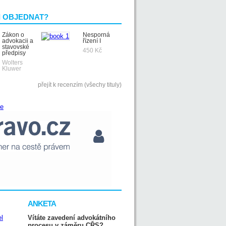
I OBJEDNAT?
Zákon o
Nesporná
advokacii a
řízení I
stavovské
450 Kč
předpisy
Wolters
Kluwer
přejít k recenzím (všechy tituly)
ANKETA
Vítáte zavedení advokátního
procesu v záměru CŘS?