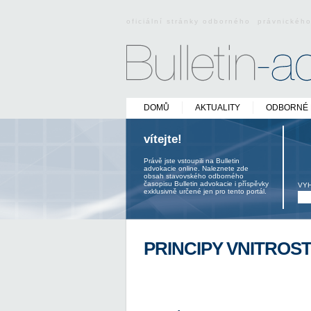
oficiální stránky odborného právnickéh
DOMŮ
AKTUALITY
ODBORNÉ 
vítejte!
Právě jste vstoupili na Bulletin
advokacie online. Naleznete zde
obsah stavovského odborného
časopisu Bulletin advokacie i příspěvky
VY
exklusivně určené jen pro tento portál.
PRINCIPY VNITROS