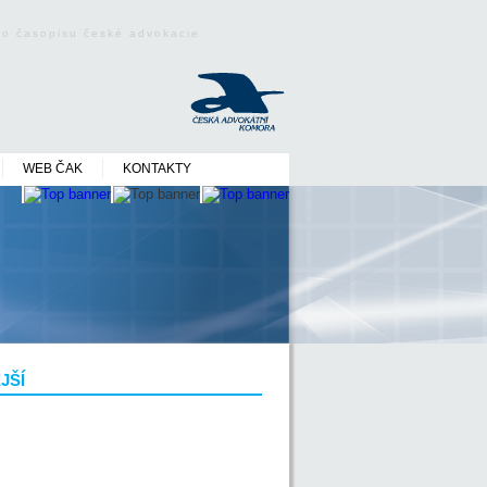
ého časopisu české advokacie
WEB ČAK
KONTAKTY
JŠÍ