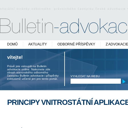
oficiální stránky odborného právnického časopisu české advokacie
DOMŮ
AKTUALITY
ODBORNÉ PŘÍSPĚVKY
Z ADVOKACI
vítejte!
Právě jste vstoupili na Bulletin
advokacie online. Naleznete zde
obsah stavovského odborného
časopisu Bulletin advokacie i příspěvky
VYHLEDAT NA WEBU
exklusivně určené jen pro tento portál.
PRINCIPY VNITROSTÁTNÍ APLIKAC