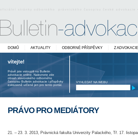
oficiální stránky odborného právnického časopisu české advokacie
DOMŮ
AKTUALITY
ODBORNÉ PŘÍSPĚVKY
Z ADVOKACI
vítejte!
Právě jste vstoupili na Bulletin
advokacie online. Naleznete zde
obsah stavovského odborného
časopisu Bulletin advokacie i příspěvky
VYHLEDAT NA WEBU
exklusivně určené jen pro tento portál.
PRÁVO PRO MEDIÁTORY
21. – 23. 3. 2013, Právnická fakulta Univerzity Palackého, Tř. 17. listo