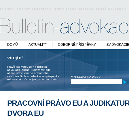
oficiální stránky odborného právnického časopisu české advokacie
DOMŮ
AKTUALITY
ODBORNÉ PŘÍSPĚVKY
Z ADVOKACI
vítejte!
Právě jste vstoupili na Bulletin
advokacie online. Naleznete zde
obsah stavovského odborného
časopisu Bulletin advokacie i příspěvky
VYHLEDAT NA WEBU
exklusivně určené jen pro tento portál.
PRACOVNÍ PRÁVO EU A JUDIKATU
DVORA EU