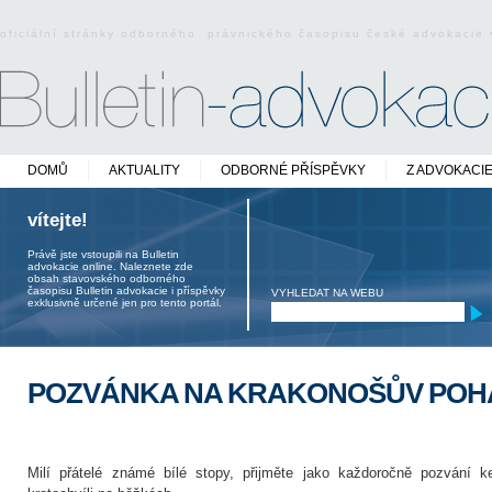
oficiální stránky odborného právnického časopisu české advokacie
DOMŮ
AKTUALITY
ODBORNÉ PŘÍSPĚVKY
Z ADVOKACI
vítejte!
Právě jste vstoupili na Bulletin
advokacie online. Naleznete zde
obsah stavovského odborného
časopisu Bulletin advokacie i příspěvky
VYHLEDAT NA WEBU
exklusivně určené jen pro tento portál.
POZVÁNKA NA KRAKONOŠŮV POHÁ
Milí přátelé známé bílé stopy, přijměte jako každoročně pozvání k