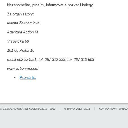
Nezapomeňte, prosím, informovat a pozvat i kolegy.
Za organizátory:
Milena Zeithamlová
Agentura Action M
Vršovická 68
101 00 Praha 10
mobil 602 324951,
tel. 267 312 333,
fax 267 310 503
www.action-m.com
Pozvánka
©
ČESKÁ ADVOKÁTNÍ KOMORA
2012 - 2013
©
IMPAX
2012 - 2013
KONTAKTOVAT SPRÁV