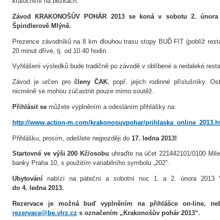
kratochvíli na běžkách.
Závod KRAKONOŠŮV POHÁR 2013 se koná v sobotu 2. února 
Špindlerově Mlýně.
Prezence závodníků na 8 km dlouhou trasu stopy BUĎ FIT (poblíž rest
20 minut dříve, tj. od 10.40 hodin.
Vyhlášení výsledků bude tradičně po závodě v oblíbené a nedaleké rest
Závod je určen pro
členy ČAK
, popř. jejich rodinné příslušníky. Os
nicméně se mohou zúčastnit pouze mimo soutěž.
Přihlásit se
můžete vyplněním a odesláním přihlášky na:
http://www.action-m.com/krakonosuvpohar/prihlaska_online_2013.h
Přihlášku, prosím, odešlete nejpozději do
17. ledna 2013!
Startovné ve výši 200 Kč/osobu
uhraďte na účet 221442101/0100 Mil
banky Praha 10, s použitím variabilního symbolu „202“.
Ubytování
nabízí na páteční a sobotní noc 1. a 2. února 2013
do 4. ledna 2013.
Rezervace je možná buď vyplněním na přihlášce on-line, ne
rezervace@be.vlrz.cz
s označením „Krakonošův pohár 2013“.