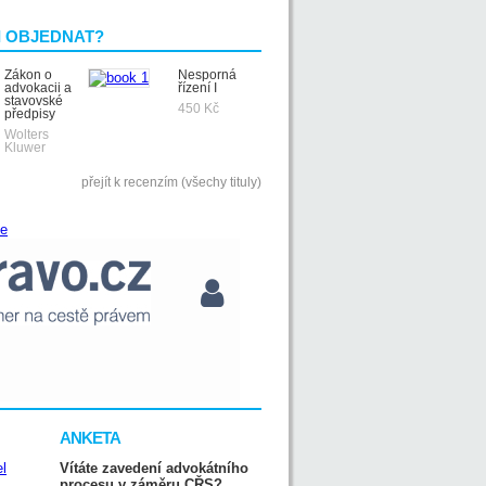
I OBJEDNAT?
Zákon o
Nesporná
advokacii a
řízení I
stavovské
450 Kč
předpisy
Wolters
Kluwer
přejít k recenzím (všechy tituly)
ANKETA
Vítáte zavedení advokátního
procesu v záměru CŘS?