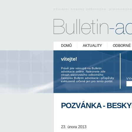
oficiální stránky odborného právnickéh
DOMŮ
AKTUALITY
ODBORNÉ 
vítejte!
Právě jste vstoupili na Bulletin
advokacie online. Naleznete zde
obsah stavovského odborného
časopisu Bulletin advokacie i příspěvky
VY
exklusivně určené jen pro tento portál.
POZVÁNKA - BESKY
23. února 2013