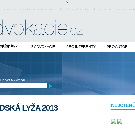
>
o časopisu české advokacie • oficiální stránky odborného právnick
PŘÍSPĚVKY
Z ADVOKACIE
PRO INZERENTY
PRO AUTORY
HLEDAT NA WEBU
NEJČTENĚ
DSKÁ LYŽA 2013