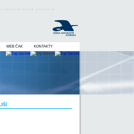
ého časopisu české advokacie
WEB ČAK
KONTAKTY
JŠÍ