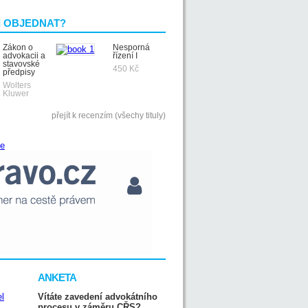
I OBJEDNAT?
Zákon o
Nesporná
advokacii a
řízení I
stavovské
450 Kč
předpisy
Wolters
Kluwer
přejít k recenzím (všechy tituly)
ANKETA
Vítáte zavedení advokátního
procesu v záměru CŘS?