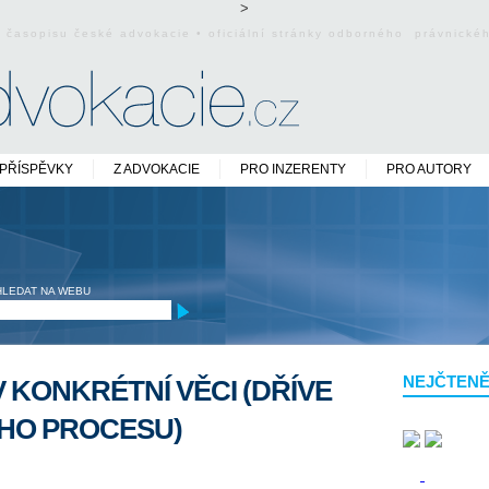
>
o časopisu české advokacie • oficiální stránky odborného právnick
PŘÍSPĚVKY
Z ADVOKACIE
PRO INZERENTY
PRO AUTORY
HLEDAT NA WEBU
NEJČTENĚ
 KONKRÉTNÍ VĚCI (DŘÍVE
ÍHO PROCESU)