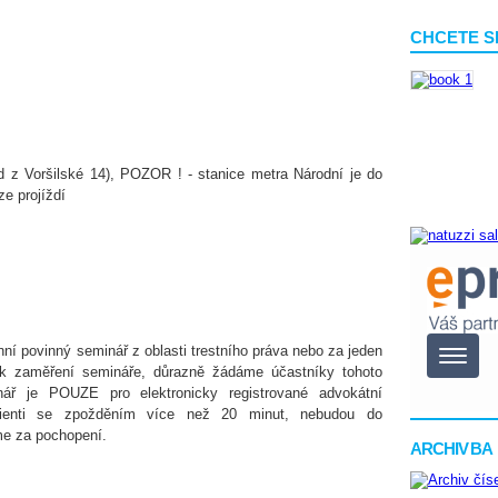
CHCETE S
d z Voršilské 14), POZOR ! - stanice metra Národní je do
ze projíždí
nní povinný seminář z oblasti trestního práva nebo za jeden
 k zaměření semináře, důrazně žádáme účastníky tohoto
nář je POUZE pro elektronicky registrované advokátní
ipienti se zpožděním více než 20 minut, nebudou do
me za pochopení.
ARCHIV BA