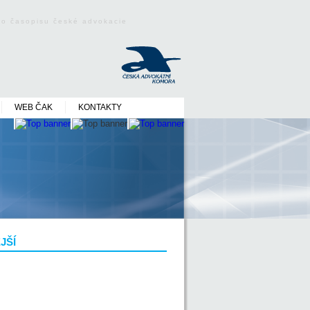
ého časopisu české advokacie
WEB ČAK
KONTAKTY
JŠÍ