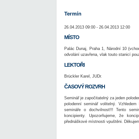
Termín
26.04.2013 09:00 - 26.04.2013 12:00
MÍSTO
Palác Dunaj, Praha 1, Národní 10 (vcho
odvolání uzavřena, vlak touto stanicí pou
LEKTOŘI
Brückler Karel, JUDr.
ČASOVÝ ROZVRH
Seminář je započitatelný za jeden polode
polodenní seminář volitelný. Vzhledem
semináře o dochvilnost!!! Tento semi
koncipienty. Upozorňujeme, že konc
přednáškové místnosti vpuštěni. Děkuje