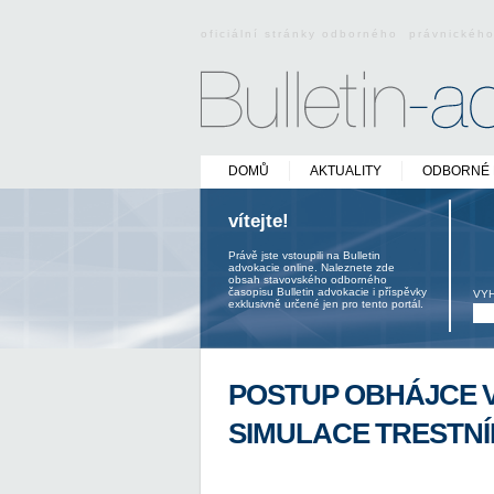
oficiální stránky odborného právnickéh
DOMŮ
AKTUALITY
ODBORNÉ 
vítejte!
Právě jste vstoupili na Bulletin
advokacie online. Naleznete zde
obsah stavovského odborného
časopisu Bulletin advokacie i příspěvky
VY
exklusivně určené jen pro tento portál.
POSTUP OBHÁJCE V
SIMULACE TRESTN