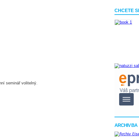
CHCETE S
ní seminář volitelný.
ARCHIV BA