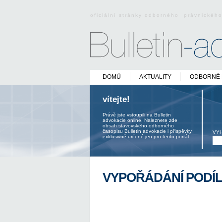
oficiální stránky odborného právnickéh
DOMŮ
AKTUALITY
ODBORNÉ 
vítejte!
Právě jste vstoupili na Bulletin
advokacie online. Naleznete zde
obsah stavovského odborného
časopisu Bulletin advokacie i příspěvky
VY
exklusivně určené jen pro tento portál.
VYPOŘÁDÁNÍ PODÍ