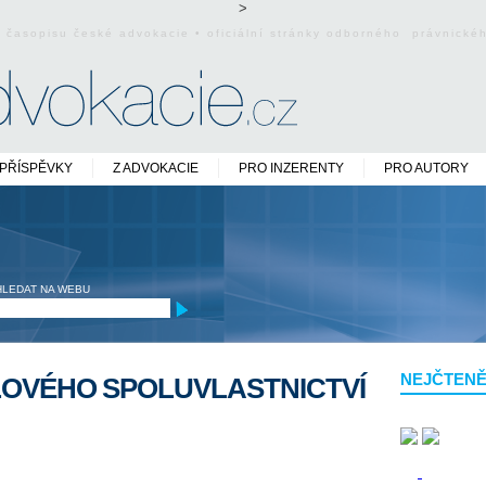
>
o časopisu české advokacie • oficiální stránky odborného právnick
PŘÍSPĚVKY
Z ADVOKACIE
PRO INZERENTY
PRO AUTORY
HLEDAT NA WEBU
NEJČTENĚ
LOVÉHO SPOLUVLASTNICTVÍ