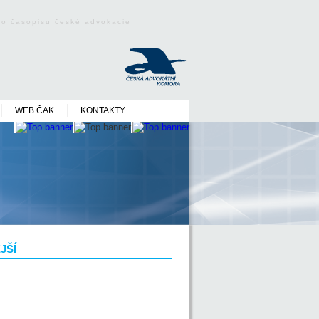
ého časopisu české advokacie
WEB ČAK
KONTAKTY
JŠÍ