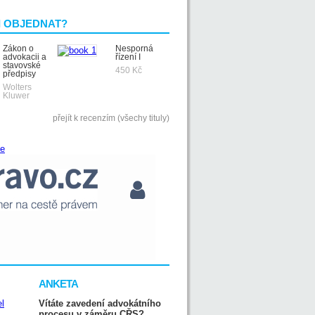
I OBJEDNAT?
Zákon o
Nesporná
advokacii a
řízení I
stavovské
450 Kč
předpisy
Wolters
Kluwer
přejít k recenzím (všechy tituly)
ANKETA
Vítáte zavedení advokátního
procesu v záměru CŘS?