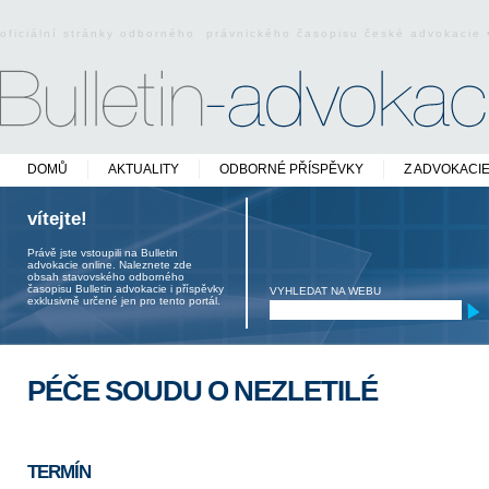
oficiální stránky odborného právnického časopisu české advokacie
DOMŮ
AKTUALITY
ODBORNÉ PŘÍSPĚVKY
Z ADVOKACI
vítejte!
Právě jste vstoupili na Bulletin
advokacie online. Naleznete zde
obsah stavovského odborného
časopisu Bulletin advokacie i příspěvky
VYHLEDAT NA WEBU
exklusivně určené jen pro tento portál.
PÉČE SOUDU O NEZLETILÉ
TERMÍN