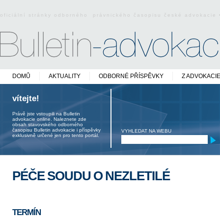
oficiální stránky odborného právnického časopisu české advokacie
DOMŮ
AKTUALITY
ODBORNÉ PŘÍSPĚVKY
Z ADVOKACI
vítejte!
Právě jste vstoupili na Bulletin
advokacie online. Naleznete zde
obsah stavovského odborného
časopisu Bulletin advokacie i příspěvky
VYHLEDAT NA WEBU
exklusivně určené jen pro tento portál.
PÉČE SOUDU O NEZLETILÉ
TERMÍN