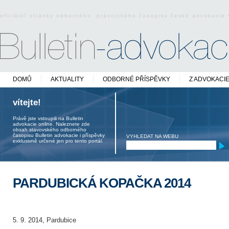
oficiální stránky odborného právnického časopisu české advokacie
DOMŮ
AKTUALITY
ODBORNÉ PŘÍSPĚVKY
Z ADVOKACI
vítejte!
Právě jste vstoupili na Bulletin
advokacie online. Naleznete zde
obsah stavovského odborného
časopisu Bulletin advokacie i příspěvky
VYHLEDAT NA WEBU
exklusivně určené jen pro tento portál.
PARDUBICKÁ KOPAČKA 2014
5. 9. 2014, Pardubice