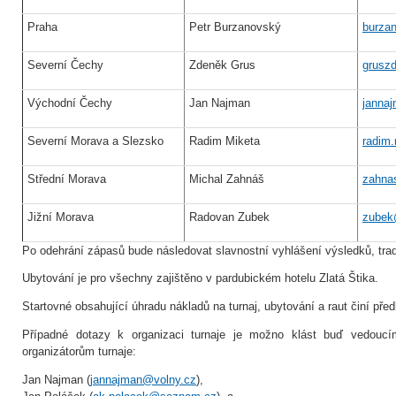
Praha
Petr Burzanovský
burza
Severní Čechy
Zdeněk Grus
grusz
Východní Čechy
Jan Najman
janna
Severní Morava a Slezsko
Radim Miketa
radim
Střední Morava
Michal Zahnáš
zahna
Jižní Morava
Radovan Zubek
zubek
Po odehrání zápasů bude následovat slavnostní vyhlášení výsledků, tradi
Ubytování je pro všechny zajištěno v pardubickém hotelu Zlatá Štika.
Startovné obsahující úhradu nákladů na turnaj, ubytování a raut činí př
Případné dotazy k organizaci turnaje je možno klást buď vedoucí
organizátorům turnaje:
Jan Najman (
jannajman@volny.cz
),