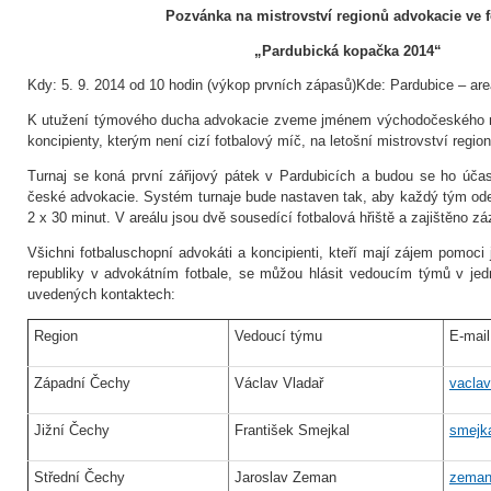
Pozvánka na mistrovství regionů advokacie ve f
„Pardubická kopačka 2014“
Kdy: 5. 9. 2014 od 10 hodin (výkop prvních zápasů)Kde: Pardubice – ar
K utužení týmového ducha advokacie zveme jménem východočeského r
koncipienty, kterým není cizí fotbalový míč, na letošní mistrovství regio
Turnaj se koná první zářijový pátek v Pardubicích a budou se ho úča
české advokacie. Systém turnaje bude nastaven tak, aby každý tým odeh
2 x 30 minut. V areálu jsou dvě sousedící fotbalová hřiště a zajištěno 
Všichni fotbaluschopní advokáti a koncipienti, kteří mají zájem pomoci je
republiky v advokátním fotbale, se můžou hlásit vedoucím týmů v jed
uvedených kontaktech:
Region
Vedoucí týmu
E-mail
Západní Čechy
Václav Vladař
vaclav
Jižní Čechy
František Smejkal
smejk
Střední Čechy
Jaroslav Zeman
zeman