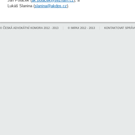
Jan Poláček (
ak.polacek@seznam.cz
), a
Lukáš Slanina (
slanina@akdps.cz
).
©
ČESKÁ ADVOKÁTNÍ KOMORA
2012 - 2013
©
IMPAX
2012 - 2013
KONTAKTOVAT SPRÁV