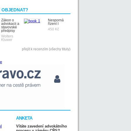
I OBJEDNAT?
Zákon o
Nesporná
advokacii a
řízení I
stavovské
450 Kč
předpisy
Wolters
Kluwer
přejít k recenzím (všechy tituly)
ANKETA
Vítáte zavedení advokátního
procesu v záměru CŘS?