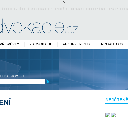
>
o časopisu české advokacie • oficiální stránky odborného právnick
PŘÍSPĚVKY
Z ADVOKACIE
PRO INZERENTY
PRO AUTORY
HLEDAT NA WEBU
NEJČTENĚ
ENÍ