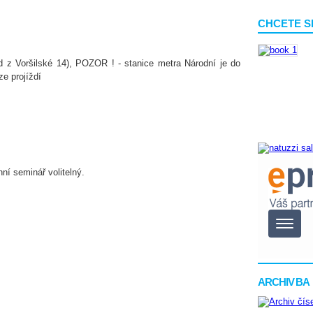
CHCETE S
d z Voršilské 14), POZOR ! - stanice metra Národní je do
ze projíždí
ní seminář volitelný.
ARCHIV BA