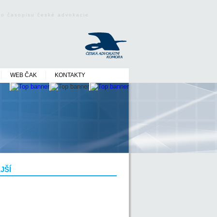
ého časopisu české advokacie
WEB ČAK
KONTAKTY
JŠÍ