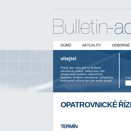
oficiální stránky odborného právnickéh
DOMŮ
AKTUALITY
ODBORNÉ 
vítejte!
Právě jste vstoupili na Bulletin
advokacie online. Naleznete zde
obsah stavovského odborného
časopisu Bulletin advokacie i příspěvky
VY
exklusivně určené jen pro tento portál.
OPATROVNICKÉ ŘÍZ
TERMÍN