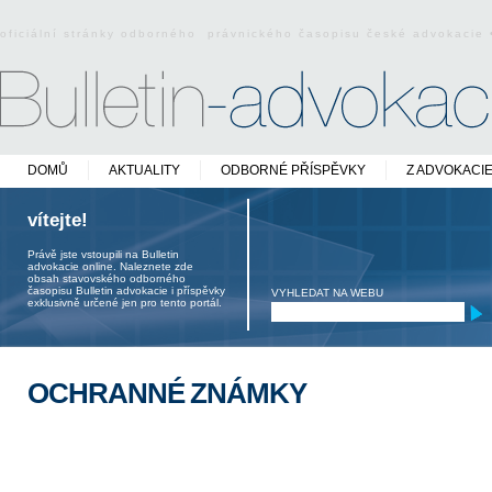
oficiální stránky odborného právnického časopisu české advokacie
DOMŮ
AKTUALITY
ODBORNÉ PŘÍSPĚVKY
Z ADVOKACI
vítejte!
Právě jste vstoupili na Bulletin
advokacie online. Naleznete zde
obsah stavovského odborného
časopisu Bulletin advokacie i příspěvky
VYHLEDAT NA WEBU
exklusivně určené jen pro tento portál.
OCHRANNÉ ZNÁMKY