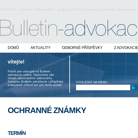
oficiální stránky odborného právnického časopisu české advokacie
DOMŮ
AKTUALITY
ODBORNÉ PŘÍSPĚVKY
Z ADVOKACI
vítejte!
Právě jste vstoupili na Bulletin
advokacie online. Naleznete zde
obsah stavovského odborného
časopisu Bulletin advokacie i příspěvky
VYHLEDAT NA WEBU
exklusivně určené jen pro tento portál.
OCHRANNÉ ZNÁMKY
TERMÍN