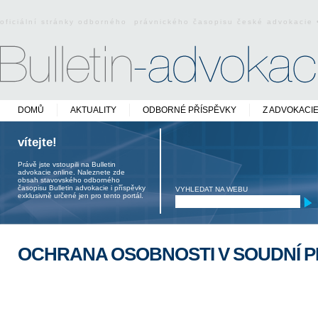
oficiální stránky odborného právnického časopisu české advokacie
DOMŮ
AKTUALITY
ODBORNÉ PŘÍSPĚVKY
Z ADVOKACI
vítejte!
Právě jste vstoupili na Bulletin
advokacie online. Naleznete zde
obsah stavovského odborného
časopisu Bulletin advokacie i příspěvky
VYHLEDAT NA WEBU
exklusivně určené jen pro tento portál.
OCHRANA OSOBNOSTI V SOUDNÍ P