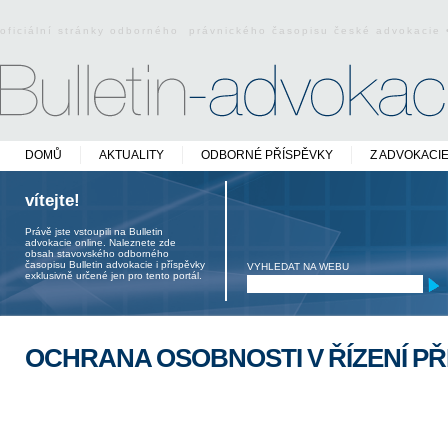
oficiální stránky odborného právnického časopisu české advokacie
DOMŮ
AKTUALITY
ODBORNÉ PŘÍSPĚVKY
Z ADVOKACI
vítejte!
Právě jste vstoupili na Bulletin
advokacie online. Naleznete zde
obsah stavovského odborného
časopisu Bulletin advokacie i příspěvky
VYHLEDAT NA WEBU
exklusivně určené jen pro tento portál.
OCHRANA OSOBNOSTI V ŘÍZENÍ P