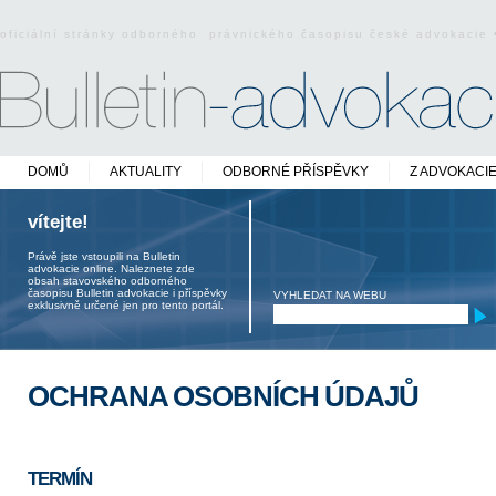
oficiální stránky odborného právnického časopisu české advokacie
DOMŮ
AKTUALITY
ODBORNÉ PŘÍSPĚVKY
Z ADVOKACI
vítejte!
Právě jste vstoupili na Bulletin
advokacie online. Naleznete zde
obsah stavovského odborného
časopisu Bulletin advokacie i příspěvky
VYHLEDAT NA WEBU
exklusivně určené jen pro tento portál.
OCHRANA OSOBNÍCH ÚDAJŮ
TERMÍN