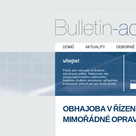
oficiální stránky odborného právnickéh
DOMŮ
AKTUALITY
ODBORNÉ 
vítejte!
Právě jste vstoupili na Bulletin
advokacie online. Naleznete zde
obsah stavovského odborného
časopisu Bulletin advokacie i příspěvky
VY
exklusivně určené jen pro tento portál.
OBHAJOBA V ŘÍZENÍ
MIMOŘÁDNÉ OPRA