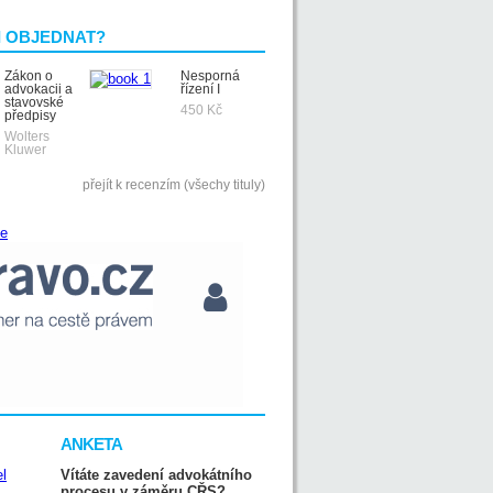
I OBJEDNAT?
Zákon o
Nesporná
advokacii a
řízení I
stavovské
450 Kč
předpisy
Wolters
Kluwer
přejít k recenzím (všechy tituly)
ANKETA
Vítáte zavedení advokátního
procesu v záměru CŘS?