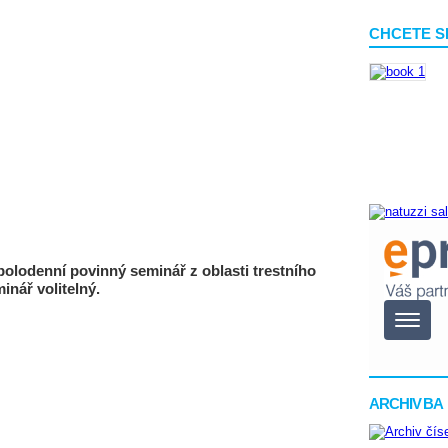
CHCETE S
polodenní povinný seminář z oblasti trestního
inář volitelný.
ARCHIV BA