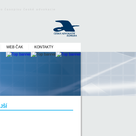
ého časopisu české advokacie
WEB ČAK
KONTAKTY
JŠÍ