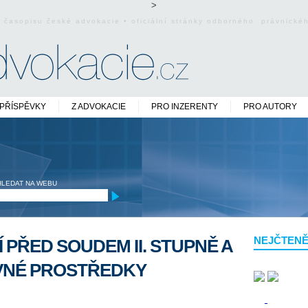
>
o časopisu české advokacie • oficiální stránky odborného právnick
PŘÍSPĚVKY
Z ADVOKACIE
PRO INZERENTY
PRO AUTORY
HLEDAT NA WEBU
NEJČTENĚ
 PŘED SOUDEM II. STUPNĚ A
VNÉ PROSTŘEDKY