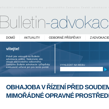
oficiální stránky odborného právnického časopisu české advokacie
DOMŮ
AKTUALITY
ODBORNÉ PŘÍSPĚVKY
Z ADVOKACI
vítejte!
Právě jste vstoupili na Bulletin
advokacie online. Naleznete zde
obsah stavovského odborného
časopisu Bulletin advokacie i příspěvky
VYHLEDAT NA WEBU
exklusivně určené jen pro tento portál.
OBHAJOBA V ŘÍZENÍ PŘED SOUDEM 
MIMOŘÁDNÉ OPRAVNÉ PROSTŘED