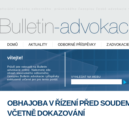
oficiální stránky odborného právnického časopisu české advokacie
DOMŮ
AKTUALITY
ODBORNÉ PŘÍSPĚVKY
Z ADVOKACI
vítejte!
Právě jste vstoupili na Bulletin
advokacie online. Naleznete zde
obsah stavovského odborného
časopisu Bulletin advokacie i příspěvky
VYHLEDAT NA WEBU
exklusivně určené jen pro tento portál.
OBHAJOBA V ŘÍZENÍ PŘED SOUDEM
VČETNĚ DOKAZOVÁNÍ