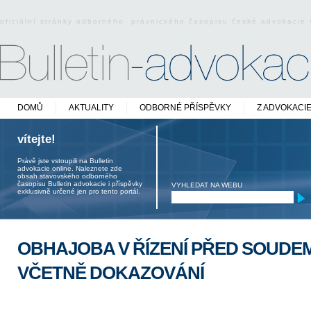
oficiální stránky odborného právnického časopisu české advokacie
DOMŮ
AKTUALITY
ODBORNÉ PŘÍSPĚVKY
Z ADVOKACI
vítejte!
Právě jste vstoupili na Bulletin
advokacie online. Naleznete zde
obsah stavovského odborného
časopisu Bulletin advokacie i příspěvky
VYHLEDAT NA WEBU
exklusivně určené jen pro tento portál.
OBHAJOBA V ŘÍZENÍ PŘED SOUDEM
VČETNĚ DOKAZOVÁNÍ