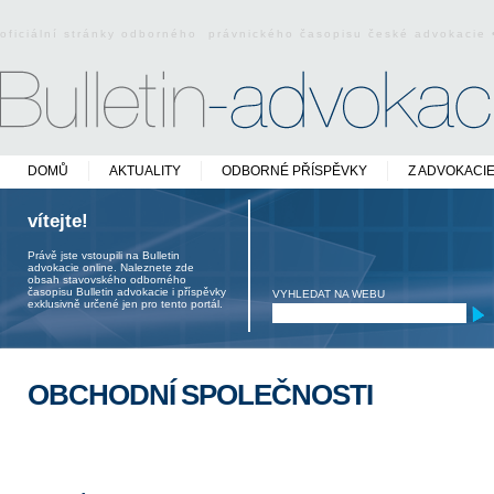
oficiální stránky odborného právnického časopisu české advokacie
DOMŮ
AKTUALITY
ODBORNÉ PŘÍSPĚVKY
Z ADVOKACI
vítejte!
Právě jste vstoupili na Bulletin
advokacie online. Naleznete zde
obsah stavovského odborného
časopisu Bulletin advokacie i příspěvky
VYHLEDAT NA WEBU
exklusivně určené jen pro tento portál.
OBCHODNÍ SPOLEČNOSTI