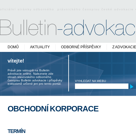
oficiální stránky odborného právnického časopisu české advokacie
DOMŮ
AKTUALITY
ODBORNÉ PŘÍSPĚVKY
Z ADVOKACI
vítejte!
Právě jste vstoupili na Bulletin
advokacie online. Naleznete zde
obsah stavovského odborného
časopisu Bulletin advokacie i příspěvky
VYHLEDAT NA WEBU
exklusivně určené jen pro tento portál.
OBCHODNÍ KORPORACE
TERMÍN