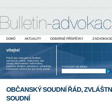
oficiální stránky odborného právnického časopisu české advokacie
DOMŮ
AKTUALITY
ODBORNÉ PŘÍSPĚVKY
Z ADVOKACI
vítejte!
Právě jste vstoupili na Bulletin
advokacie online. Naleznete zde
obsah stavovského odborného
časopisu Bulletin advokacie i příspěvky
VYHLEDAT NA WEBU
exklusivně určené jen pro tento portál.
OBČANSKÝ SOUDNÍ ŘÁD, ZVLÁŠTNÍ
SOUDNÍ