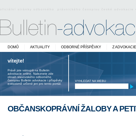
oficiální stránky odborného právnického časopisu české advokacie
DOMŮ
AKTUALITY
ODBORNÉ PŘÍSPĚVKY
Z ADVOKACI
vítejte!
Právě jste vstoupili na Bulletin
advokacie online. Naleznete zde
obsah stavovského odborného
časopisu Bulletin advokacie i příspěvky
VYHLEDAT NA WEBU
exklusivně určené jen pro tento portál.
OBČANSKOPRÁVNÍ ŽALOBY A PETI