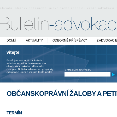
oficiální stránky odborného právnického časopisu české advokacie
DOMŮ
AKTUALITY
ODBORNÉ PŘÍSPĚVKY
Z ADVOKACI
vítejte!
Právě jste vstoupili na Bulletin
advokacie online. Naleznete zde
obsah stavovského odborného
časopisu Bulletin advokacie i příspěvky
VYHLEDAT NA WEBU
exklusivně určené jen pro tento portál.
OBČANSKOPRÁVNÍ ŽALOBY A PETI
TERMÍN