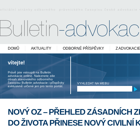
oficiální stránky odborného právnického časopisu české advokacie
DOMŮ
AKTUALITY
ODBORNÉ PŘÍSPĚVKY
Z ADVOKACI
vítejte!
Právě jste vstoupili na Bulletin
advokacie online. Naleznete zde
obsah stavovského odborného
časopisu Bulletin advokacie i příspěvky
VYHLEDAT NA WEBU
exklusivně určené jen pro tento portál.
NOVÝ OZ – PŘEHLED ZÁSADNÍCH Z
DO ŽIVOTA PŘINESE NOVÝ CIVILNÍ