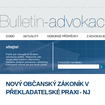
oficiální stránky odborného právnického časopisu české advokacie
DOMŮ
AKTUALITY
ODBORNÉ PŘÍSPĚVKY
Z ADVOKACI
vítejte!
Právě jste vstoupili na Bulletin
advokacie online. Naleznete zde
obsah stavovského odborného
časopisu Bulletin advokacie i příspěvky
VYHLEDAT NA WEBU
exklusivně určené jen pro tento portál.
NOVÝ OBČANSKÝ ZÁKONÍK V
PŘEKLADATELSKÉ PRAXI - NJ