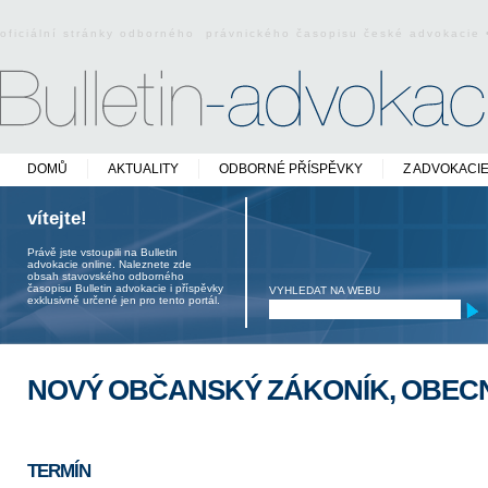
oficiální stránky odborného právnického časopisu české advokacie
DOMŮ
AKTUALITY
ODBORNÉ PŘÍSPĚVKY
Z ADVOKACI
vítejte!
Právě jste vstoupili na Bulletin
advokacie online. Naleznete zde
obsah stavovského odborného
časopisu Bulletin advokacie i příspěvky
VYHLEDAT NA WEBU
exklusivně určené jen pro tento portál.
NOVÝ OBČANSKÝ ZÁKONÍK, OBEC
TERMÍN