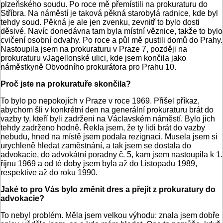
plzeňského soudu. Po roce mě přemístili na prokuraturu do
Stříbra. Na náměstí je taková pěkná starobylá radnice, kde byl
tehdy soud. Pěkná je ale jen zvenku, zevnitř to bylo dosti
děsivé. Navíc donedávna tam byla místní věznice, takže to bylo
cvičení osobní odvahy. Po roce a půl mě pustili domů do Prahy.
Nastoupila jsem na prokuraturu v Praze 7, později na
prokuraturu vJagellonské ulici, kde jsem končila jako
náměstkyně Obvodního prokurátora pro Prahu 10.
Proč jste na prokuratuře skončila?
To bylo po nepokojích v Praze v roce 1969. Přišel příkaz,
abychom šli v konkrétní den na generální prokuraturu brát do
vazby ty, kteří byli zadrženi na Václavském náměstí. Bylo jich
tehdy zadrženo hodně. Řekla jsem, že ty lidi brát do vazby
nebudu, hned na místě jsem podala rezignaci. Musela jsem si
urychleně hledat zaměstnání, a tak jsem se dostala do
advokacie, do advokátní poradny č. 5, kam jsem nastoupila k 1.
říjnu 1969 a od té doby jsem byla až do Listopadu 1989,
respektive až do roku 1990.
Jaké to pro Vás bylo změnit dres a přejít z prokuratury do
advokacie?
To nebyl problém. Měla jsem velkou výhodu: znala jsem dobře