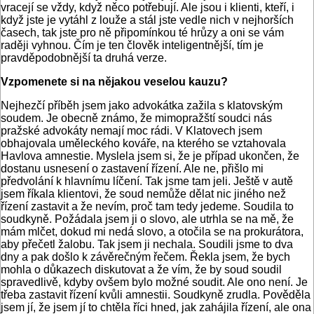
vracejí se vždy, když něco potřebují. Ale jsou i klienti, kteří, i
když jste je vytáhl z louže a stál jste vedle nich v nejhorších
časech, tak jste pro ně připomínkou té hrůzy a oni se vám
raději vyhnou. Čím je ten člověk inteligentnější, tím je
pravděpodobnější ta druhá verze.
Vzpomenete si na nějakou veselou kauzu?
Nejhezčí příběh jsem jako advokátka zažila s klatovským
soudem. Je obecně známo, že mimopražští soudci nás
pražské advokáty nemají moc rádi. V Klatovech jsem
obhajovala uměleckého kováře, na kterého se vztahovala
Havlova amnestie. Myslela jsem si, že je případ ukončen, že
dostanu usnesení o zastavení řízení. Ale ne, přišlo mi
předvolání k hlavnímu líčení. Tak jsme tam jeli. Ještě v autě
jsem říkala klientovi, že soud nemůže dělat nic jiného než
řízení zastavit a že nevím, proč tam tedy jedeme. Soudila to
soudkyně. Požádala jsem ji o slovo, ale utrhla se na mě, že
mám mlčet, dokud mi nedá slovo, a otočila se na prokurátora,
aby přečetl žalobu. Tak jsem ji nechala. Soudili jsme to dva
dny a pak došlo k závěrečným řečem. Řekla jsem, že bych
mohla o důkazech diskutovat a že vím, že by soud soudil
spravedlivě, kdyby ovšem bylo možné soudit. Ale ono není. Je
třeba zastavit řízení kvůli amnestii. Soudkyně zrudla. Pověděla
jsem jí, že jsem jí to chtěla říci hned, jak zahájila řízení, ale ona