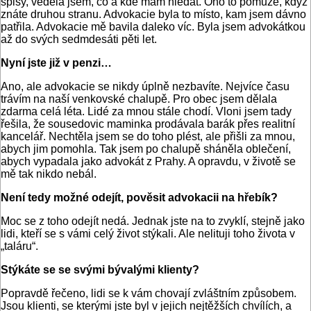
spisy, věděla jsem, co a kde mám hledat. Ono to pomůže, když
znáte druhou stranu. Advokacie byla to místo, kam jsem dávno
patřila. Advokacie mě bavila daleko víc. Byla jsem advokátkou
až do svých sedmdesáti pěti let.
Nyní jste již v penzi…
Ano, ale advokacie se nikdy úplně nezbavíte. Nejvíce času
trávím na naší venkovské chalupě. Pro obec jsem dělala
zdarma celá léta. Lidé za mnou stále chodí. Vloni jsem tady
řešila, že sousedovic maminka prodávala barák přes realitní
kancelář. Nechtěla jsem se do toho plést, ale přišli za mnou,
abych jim pomohla. Tak jsem po chalupě sháněla oblečení,
abych vypadala jako advokát z Prahy. A opravdu, v životě se
mě tak nikdo nebál.
Není tedy možné odejít, pověsit advokacii na hřebík?
Moc se z toho odejít nedá. Jednak jste na to zvyklí, stejně jako
lidi, kteří se s vámi celý život stýkali. Ale nelituji toho života v
„taláru“.
Stýkáte se se svými bývalými klienty?
Popravdě řečeno, lidi se k vám chovají zvláštním způsobem.
Jsou klienti, se kterými jste byl v jejich nejtěžších chvílích, a