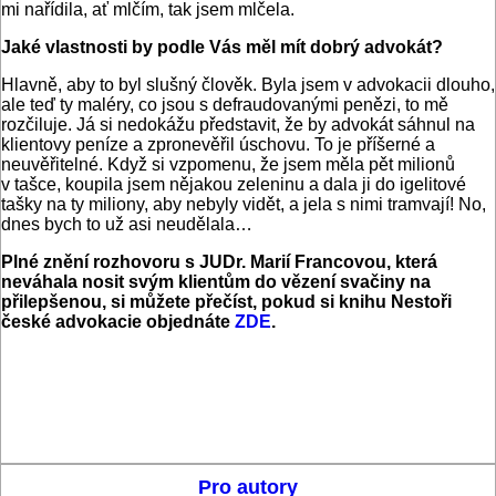
mi nařídila, ať mlčím, tak jsem mlčela.
Jaké vlastnosti by podle Vás měl mít dobrý advokát?
Hlavně, aby to byl slušný člověk. Byla jsem v advokacii dlouho,
ale teď ty maléry, co jsou s defraudovanými penězi, to mě
rozčiluje. Já si nedokážu představit, že by advokát sáhnul na
klientovy peníze a zpronevěřil úschovu. To je příšerné a
neuvěřitelné. Když si vzpomenu, že jsem měla pět milionů
v tašce, koupila jsem nějakou zeleninu a dala ji do igelitové
tašky na ty miliony, aby nebyly vidět, a jela s nimi tramvají! No,
dnes bych to už asi neudělala…
Plné znění rozhovoru s JUDr. Marií Francovou, která
neváhala nosit svým klientům do vězení svačiny na
přilepšenou, si můžete přečíst, pokud si knihu Nestoři
české advokacie objednáte
ZDE
.
Pro autory