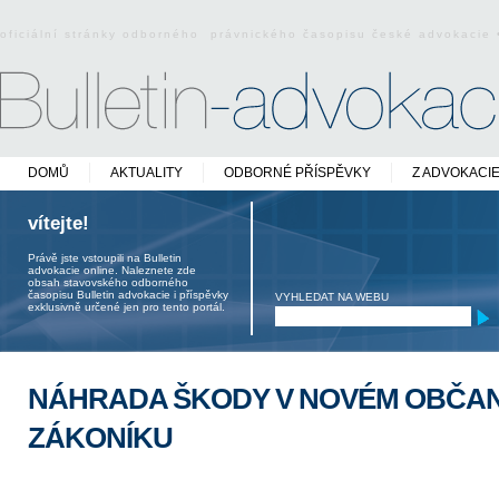
oficiální stránky odborného právnického časopisu české advokacie
DOMŮ
AKTUALITY
ODBORNÉ PŘÍSPĚVKY
Z ADVOKACI
vítejte!
Právě jste vstoupili na Bulletin
advokacie online. Naleznete zde
obsah stavovského odborného
časopisu Bulletin advokacie i příspěvky
VYHLEDAT NA WEBU
exklusivně určené jen pro tento portál.
NÁHRADA ŠKODY V NOVÉM OBČA
ZÁKONÍKU