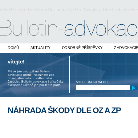
oficiální stránky odborného právnického časopisu české advokacie
DOMŮ
AKTUALITY
ODBORNÉ PŘÍSPĚVKY
Z ADVOKACI
vítejte!
Právě jste vstoupili na Bulletin
advokacie online. Naleznete zde
obsah stavovského odborného
časopisu Bulletin advokacie i příspěvky
VYHLEDAT NA WEBU
exklusivně určené jen pro tento portál.
NÁHRADA ŠKODY DLE OZ A ZP