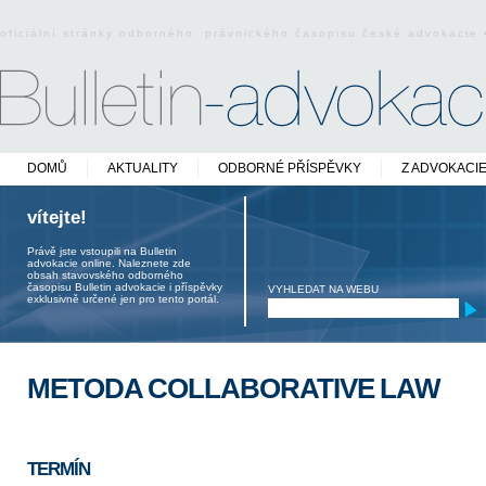
oficiální stránky odborného právnického časopisu české advokacie
DOMŮ
AKTUALITY
ODBORNÉ PŘÍSPĚVKY
Z ADVOKACI
vítejte!
Právě jste vstoupili na Bulletin
advokacie online. Naleznete zde
obsah stavovského odborného
časopisu Bulletin advokacie i příspěvky
VYHLEDAT NA WEBU
exklusivně určené jen pro tento portál.
METODA COLLABORATIVE LAW
TERMÍN