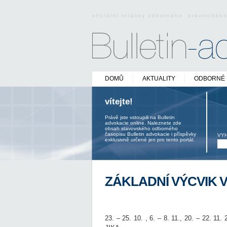
oficiální stránky odborného právnickéh
DOMŮ
AKTUALITY
ODBORNÉ 
vítejte!
Právě jste vstoupili na Bulletin
advokacie online. Naleznete zde
obsah stavovského odborného
časopisu Bulletin advokacie i příspěvky
VY
exklusivně určené jen pro tento portál.
ZÁKLADNÍ VÝCVIK V 
23. – 25. 10. , 6. – 8. 11., 20. – 22. 1