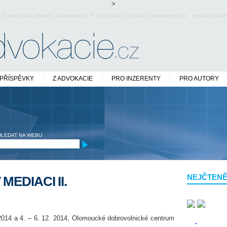
>
o časopisu české advokacie • oficiální stránky odborného právnick
PŘÍSPĚVKY
Z ADVOKACIE
PRO INZERENTY
PRO AUTORY
HLEDAT NA WEBU
NEJČTENĚ
MEDIACI II.
1. 2014 a 4. – 6. 12. 2014, Olomoucké dobrovolnické centrum