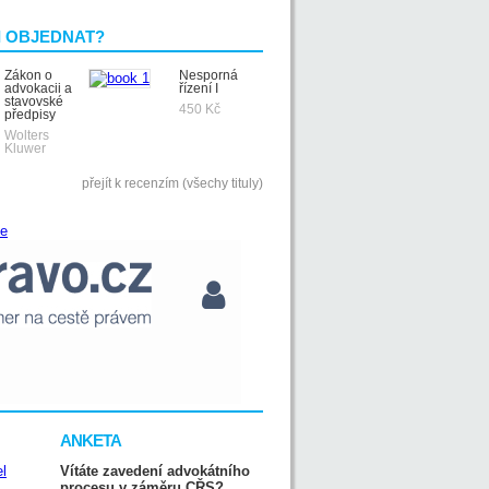
I OBJEDNAT?
Zákon o
Nesporná
advokacii a
řízení I
stavovské
450 Kč
předpisy
Wolters
Kluwer
přejít k recenzím (všechy tituly)
ANKETA
Vítáte zavedení advokátního
procesu v záměru CŘS?