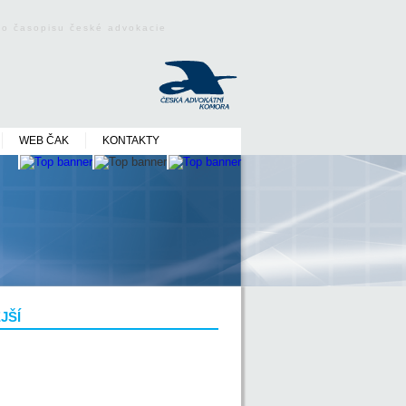
ého časopisu české advokacie
WEB ČAK
KONTAKTY
JŠÍ