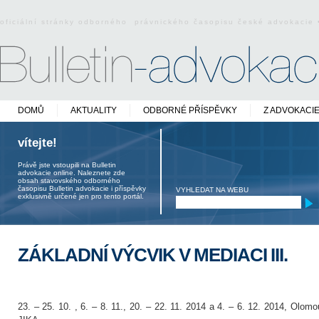
oficiální stránky odborného právnického časopisu české advokacie
DOMŮ
AKTUALITY
ODBORNÉ PŘÍSPĚVKY
Z ADVOKACI
vítejte!
Právě jste vstoupili na Bulletin
advokacie online. Naleznete zde
obsah stavovského odborného
časopisu Bulletin advokacie i příspěvky
VYHLEDAT NA WEBU
exklusivně určené jen pro tento portál.
ZÁKLADNÍ VÝCVIK V MEDIACI III.
23. – 25. 10. , 6. – 8. 11., 20. – 22. 11. 2014 a 4. – 6. 12. 2014, Olo