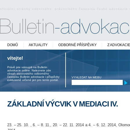
oficiální stránky odborného právnického časopisu české advokacie
DOMŮ
AKTUALITY
ODBORNÉ PŘÍSPĚVKY
Z ADVOKACI
vítejte!
Právě jste vstoupili na Bulletin
advokacie online. Naleznete zde
obsah stavovského odborného
časopisu Bulletin advokacie i příspěvky
VYHLEDAT NA WEBU
exklusivně určené jen pro tento portál.
ZÁKLADNÍ VÝCVIK V MEDIACI IV.
23. – 25. 10. , 6. – 8. 11., 20. – 22. 11. 2014 a 4. – 6. 12. 2014, Olo