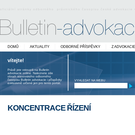
oficiální stránky odborného právnického časopisu české advokacie
DOMŮ
AKTUALITY
ODBORNÉ PŘÍSPĚVKY
Z ADVOKACI
vítejte!
Právě jste vstoupili na Bulletin
advokacie online. Naleznete zde
obsah stavovského odborného
časopisu Bulletin advokacie i příspěvky
VYHLEDAT NA WEBU
exklusivně určené jen pro tento portál.
KONCENTRACE ŘÍZENÍ