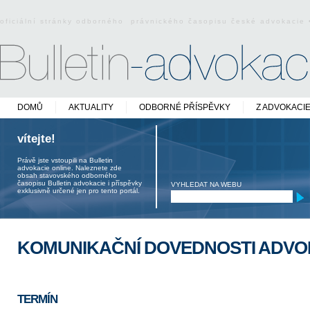
oficiální stránky odborného právnického časopisu české advokacie
DOMŮ
AKTUALITY
ODBORNÉ PŘÍSPĚVKY
Z ADVOKACI
vítejte!
Právě jste vstoupili na Bulletin
advokacie online. Naleznete zde
obsah stavovského odborného
časopisu Bulletin advokacie i příspěvky
VYHLEDAT NA WEBU
exklusivně určené jen pro tento portál.
KOMUNIKAČNÍ DOVEDNOSTI ADV
TERMÍN