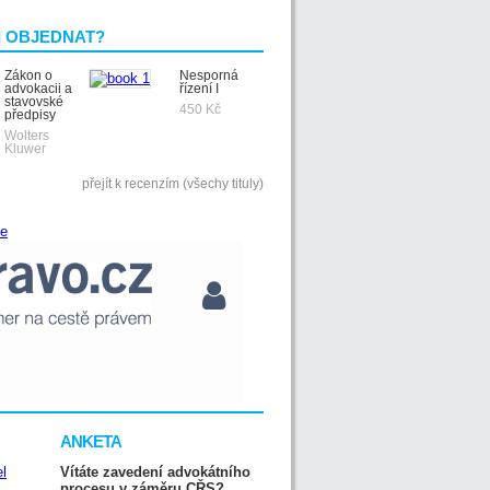
I OBJEDNAT?
Zákon o
Nesporná
advokacii a
řízení I
stavovské
450 Kč
předpisy
Wolters
Kluwer
přejít k recenzím (všechy tituly)
ANKETA
Vítáte zavedení advokátního
procesu v záměru CŘS?