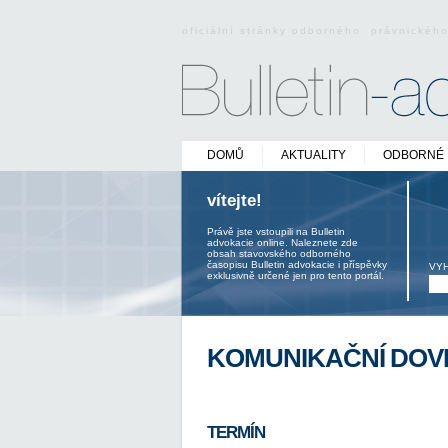
oficiální stránky odborného právnickéh
DOMŮ
AKTUALITY
ODBORNÉ 
vítejte!
Právě jste vstoupili na Bulletin
advokacie online. Naleznete zde
obsah stavovského odborného
časopisu Bulletin advokacie i příspěvky
VY
exklusivně určené jen pro tento portál.
KOMUNIKAČNÍ DOV
TERMÍN