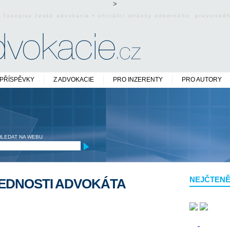
>
o časopisu české advokacie • oficiální stránky odborného právnick
PŘÍSPĚVKY
Z ADVOKACIE
PRO INZERENTY
PRO AUTORY
HLEDAT NA WEBU
NEJČTENĚ
EDNOSTI ADVOKÁTA