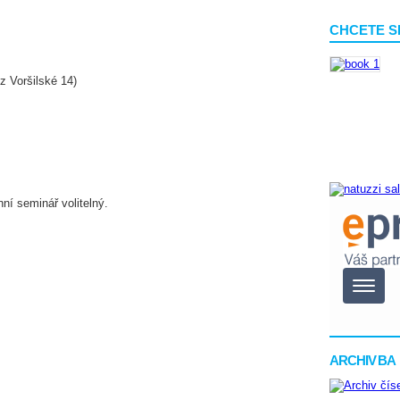
CHCETE S
z Voršilské 14)
ní seminář volitelný.
ARCHIV BA