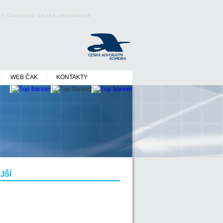
ého časopisu české advokacie
WEB ČAK
KONTAKTY
JŠÍ