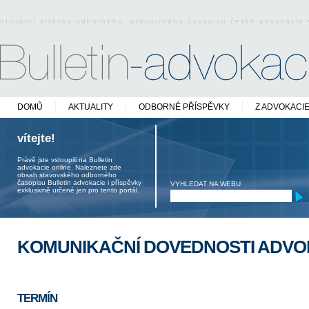
oficiální stránky odborného právnického časopisu české advokacie
DOMŮ
AKTUALITY
ODBORNÉ PŘÍSPĚVKY
Z ADVOKACI
vítejte!
Právě jste vstoupili na Bulletin
advokacie online. Naleznete zde
obsah stavovského odborného
časopisu Bulletin advokacie i příspěvky
VYHLEDAT NA WEBU
exklusivně určené jen pro tento portál.
KOMUNIKAČNÍ DOVEDNOSTI ADV
TERMÍN