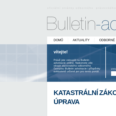
oficiální stránky odborného právnickéh
DOMŮ
AKTUALITY
ODBORNÉ 
vítejte!
Právě jste vstoupili na Bulletin
advokacie online. Naleznete zde
obsah stavovského odborného
časopisu Bulletin advokacie i příspěvky
VY
exklusivně určené jen pro tento portál.
KATASTRÁLNÍ ZÁKO
ÚPRAVA