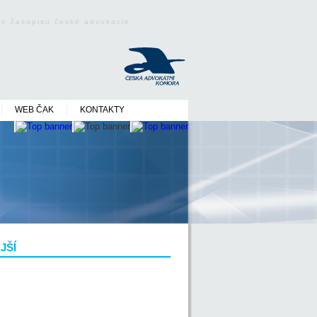
ého časopisu české advokacie
WEB ČAK
KONTAKTY
JŠÍ