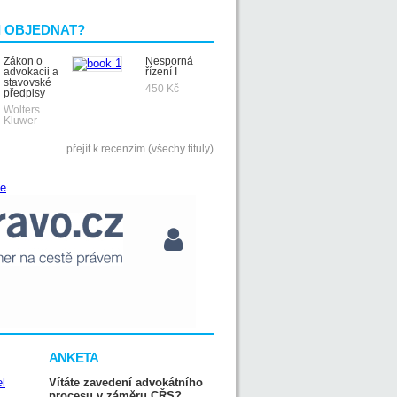
I OBJEDNAT?
Zákon o
Nesporná
advokacii a
řízení I
stavovské
450 Kč
předpisy
Wolters
Kluwer
přejít k recenzím (všechy tituly)
ANKETA
Vítáte zavedení advokátního
procesu v záměru CŘS?