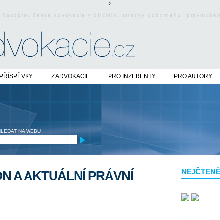
>
o časopisu české advokacie • oficiální stránky odborného právnick
PŘÍSPĚVKY
Z ADVOKACIE
PRO INZERENTY
PRO AUTORY
HLEDAT NA WEBU
NEJČTENĚ
N A AKTUÁLNÍ PRÁVNÍ